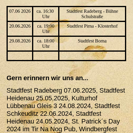
07.06 2026
ca. 16:30
Stadtfest Radeberg - Bühne
Uhr
Schulstraße
20.06.2026
ca. 19:00
Stadtfest Pirna - Klosterhof
Uhr
29.08.2026
ca. 18:00
Stadtfest Borna
Uhr
Gern erinnern wir uns an...
Stadtfest Radeberg 07.06.2025, Stadtfest
Heidenau 25.05.2025, Kulturhof
Lübbenau Gleis 3 24.08.2024, Stadtfest
Schkeuditz 22.06.2024, Stadtfest
Heidenau 24.05.2024, St. Patrick´s Day
2024 im Tir Na Nog Pub, Windbergfest